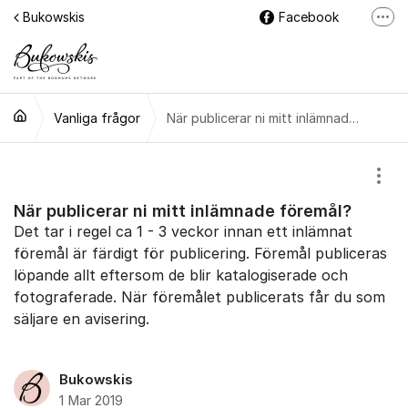
Hoppa till innehåll
Bukowskis
Facebook
Fler
Instagram
LinkedIn
Vanliga frågor
När publicerar ni mitt inlämnade föremål?
Visa
När publicerar ni mitt inlämnade föremål?
Det tar i regel ca 1 - 3 veckor innan ett inlämnat
föremål är färdigt för publicering. Föremål publiceras
löpande allt eftersom de blir katalogiserade och
fotograferade. När föremålet publicerats får du som
säljare en avisering.
Bukowskis
1 Mar 2019