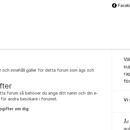
Face
Om for
Vä
su
och innehåll gäller för detta forum som ägs och
ra
fö
fter
detta forum så behöver du ange ditt namn och din e-
 för andra besökare i forumet.
Vi
pgifter om dig:
År
au