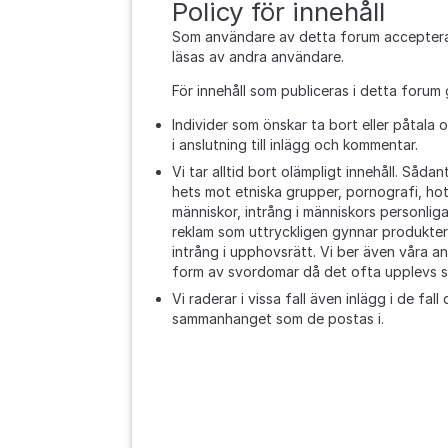
Policy för innehåll
Som användare av detta forum accepterar
läsas av andra användare.
För innehåll som publiceras i detta forum gä
Individer som önskar ta bort eller påtala 
i anslutning till inlägg och kommentar.
Vi tar alltid bort olämpligt innehåll. Såda
hets mot etniska grupper, pornografi, h
människor, intrång i människors personliga 
reklam som uttryckligen gynnar produkte
intrång i upphovsrätt. Vi ber även våra a
form av svordomar då det ofta upplevs 
Vi raderar i vissa fall även inlägg i de fa
sammanhanget som de postas i.