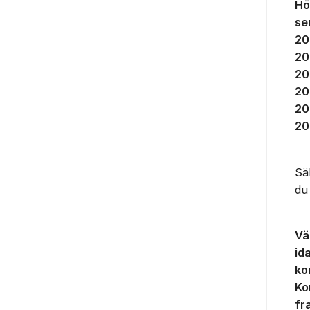
Hö
se
20
20
20
20
20
20
Sä
du
Vä
id
ko
Ko
fr