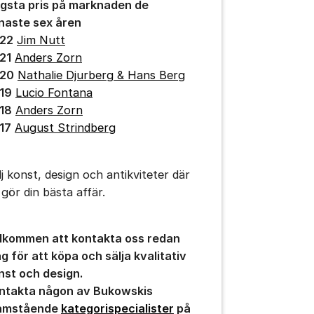
gsta pris på marknaden de
naste sex åren
22
Jim Nutt
21
Anders Zorn
20
Nathalie Djurberg & Hans Berg
19
Lucio Fontana
18
Anders Zorn
17
August Strindberg
lj konst, design och antikviteter där
 gör din bästa affär.
lkommen att kontakta oss redan
ag för att köpa och sälja kvalitativ
nst och design.
ntakta någon av Bukowskis
amstående
kategorispecialister
på