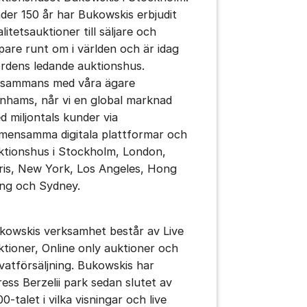
der 150 år har Bukowskis erbjudit
litetsauktioner till säljare och
pare runt om i världen och är idag
rdens ledande auktionshus.
llsammans med våra ägare
nhams, når vi en global marknad
d miljontals kunder via
mensamma digitala plattformar och
ktionshus i Stockholm, London,
ris, New York, Los Angeles, Hong
ng och Sydney.
kowskis verksamhet består av Live
ktioner, Online only auktioner och
ivatförsäljning. Bukowskis har
ress Berzelii park sedan slutet av
0-talet i vilka visningar och live