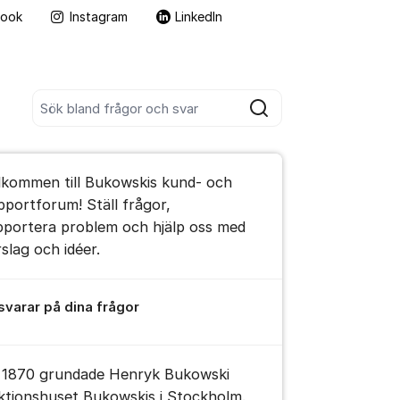
book
Instagram
LinkedIn
Fler supportlänkar
Sök bland alla inlägg
Sök
umet
lkommen till Bukowskis kund- och
pportforum! Ställ frågor,
pportera problem och hjälp oss med
rslag och idéer.
 svarar på dina frågor
 1870 grundade Henryk Bukowski
ktionshuset Bukowskis i Stockholm.