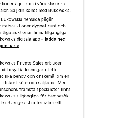
ktioner äger rum i våra klassiska
kaler. Sälj din konst med Bukowskis.
 Bukowskis hemsida pågår
alitetsauktioner dygnet runt och
tliga auktioner finns tillgängliga i
kowskis digitala app –
ladda ned
pen här >
kowskis Private Sales erbjuder
räddarsydda lösningar utefter
ecifika behov och önskemål om en
r diskret köp- och säljkanal. Med
anschens främsta specialister finns
kowskis tillgängliga för hembesök
de i Sverige och internationellt.