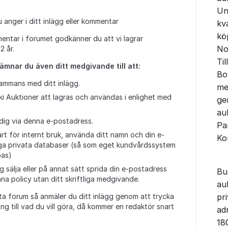
Un
anger i ditt inlägg eller kommentar
kva
kö
mentar i forumet godkänner du att vi lagrar
No
2 år.
Ti
ämnar du även ditt medgivande till att:
Bo
sammans med ditt inlägg.
me
ki Auktioner att lagras och användas i enlighet med
ge
au
 dig via denna e-postadress.
Pa
rt för internt bruk, använda ditt namn och din e-
Ko
liga privata databaser (så som eget kundvårdssystem
bas)
g sälja eller på annat sätt sprida din e-postadress
Bu
nna policy utan ditt skriftliga medgivande.
au
tta forum så anmäler du ditt inlägg genom att trycka
pr
ing till vad du vill göra, då kommer en redaktör snart
ad
180