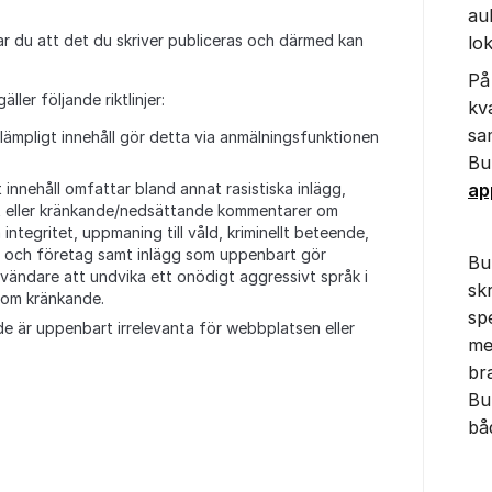
au
 du att det du skriver publiceras och därmed kan
lo
På
ller följande riktlinjer:
kv
sam
olämpligt innehåll gör detta via anmälningsfunktionen
Bu
ap
nt innehåll omfattar bland annat rasistiska inlägg,
ot eller kränkande/nedsättande kommentarer om
integritet, uppmaning till våld, kriminellt beteende,
r och företag samt inlägg som uppenbart gör
Bu
nvändare att undvika ett onödigt aggressivt språk i
sk
som kränkande.
sp
ll de är uppenbart irrelevanta för webbplatsen eller
me
br
Bu
bå