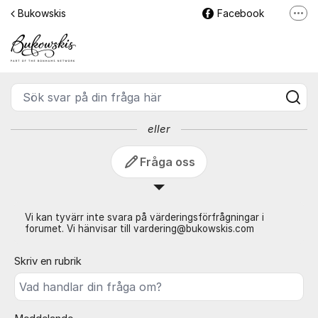
Hoppa till innehåll
Bukowskis
Facebook
Fler
Frågor & svar - Bukowskis
Instagram
LinkedIn
Sök svar på din fråga här
eller
Fråga oss
Vi kan tyvärr inte svara på värderingsförfrågningar i
forumet. Vi hänvisar till vardering@bukowskis.com
Skriv en rubrik