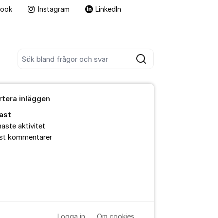
book
Instagram
LinkedIn
Fler supportlänkar
Sök bland alla inlägg
Sök
rtera inläggen
ast
aste aktivitet
est kommentarer
Logga in
Om cookies