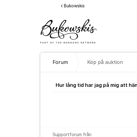
Hoppa till innehåll
Bukowskis
Forum
Köp på auktion
Köp på aukti
Hur lång tid har jag på mig att h
Supportforum från