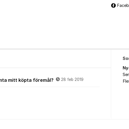
Face
So
Ny
Sen
on
ämta mitt köpta föremål?
28 feb 2019
Fl